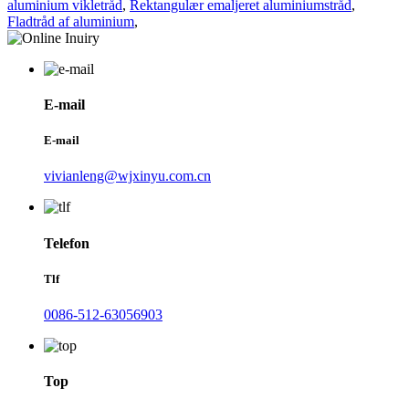
aluminium vikletråd
,
Rektangulær emaljeret aluminiumstråd
,
Fladtråd af aluminium
,
E-mail
E-mail
vivianleng@wjxinyu.com.cn
Telefon
Tlf
0086-512-63056903
Top