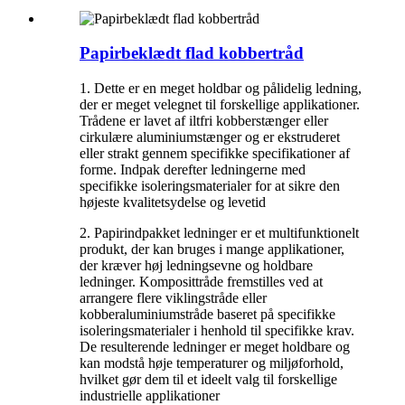
Papirbeklædt flad kobbertråd
1. Dette er en meget holdbar og pålidelig ledning,
der er meget velegnet til forskellige applikationer.
Trådene er lavet af iltfri kobberstænger eller
cirkulære aluminiumstænger og er ekstruderet
eller strakt gennem specifikke specifikationer af
forme. Indpak derefter ledningerne med
specifikke isoleringsmaterialer for at sikre den
højeste kvalitetsydelse og levetid
2. Papirindpakket ledninger er et multifunktionelt
produkt, der kan bruges i mange applikationer,
der kræver høj ledningsevne og holdbare
ledninger. Komposittråde fremstilles ved at
arrangere flere viklingstråde eller
kobberaluminiumstråde baseret på specifikke
isoleringsmaterialer i henhold til specifikke krav.
De resulterende ledninger er meget holdbare og
kan modstå høje temperaturer og miljøforhold,
hvilket gør dem til et ideelt valg til forskellige
industrielle applikationer