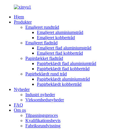
Hjem
Produkter
Emaljeret rundtråd
Emaljeret aluminiumstråd
Emaljeret kobbertråd
Emaljeret fladtråd
Emaljeret flad aluminiumstråd
Emaljeret flad kobbertråd
Papirdækket fladtråd
Papirbeklædt flad aluminiumtråd
Papirbeklædt flad kobbertråd
Papirbeklædt rund tråd
Papirbeklædt aluminiumstråd
Papirbeklædt kobbertråd
Nyheder
Industri nyheder
Virksomhedsnyheder
FAQ
Om os
Tilpasningsproces
Kvalifikationsbevis
Fabriksrundvisning