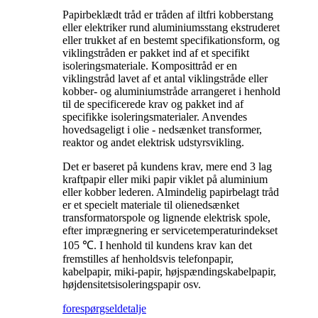
Papirbeklædt tråd er tråden af ​​iltfri kobberstang
eller elektriker rund aluminiumsstang ekstruderet
eller trukket af en bestemt specifikationsform, og
viklingstråden er pakket ind af et specifikt
isoleringsmateriale. Komposittråd er en
viklingstråd lavet af et antal viklingstråde eller
kobber- og aluminiumstråde arrangeret i henhold
til de specificerede krav og pakket ind af
specifikke isoleringsmaterialer. Anvendes
hovedsageligt i olie - nedsænket transformer,
reaktor og andet elektrisk udstyrsvikling.
Det er baseret på kundens krav, mere end 3 lag
kraftpapir eller miki papir viklet på aluminium
eller kobber lederen. Almindelig papirbelagt tråd
er et specielt materiale til olienedsænket
transformatorspole og lignende elektrisk spole,
efter imprægnering er servicetemperaturindekset
105 ℃. I henhold til kundens krav kan det
fremstilles af henholdsvis telefonpapir,
kabelpapir, miki-papir, højspændingskabelpapir,
højdensitetsisoleringspapir osv.
forespørgsel
detalje