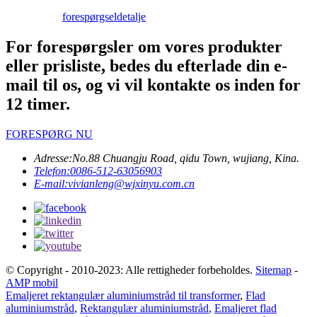
forespørgsel
detalje
For forespørgsler om vores produkter
eller prisliste, bedes du efterlade din e-
mail til os, og vi vil kontakte os inden for
12 timer.
FORESPØRG NU
Adresse:
No.88 Chuangju Road, qidu Town, wujiang, Kina.
Telefon:
0086-512-63056903
E-mail:
vivianleng@wjxinyu.com.cn
© Copyright - 2010-2023: Alle rettigheder forbeholdes.
Sitemap
-
AMP mobil
Emaljeret rektangulær aluminiumstråd til transformer
,
Flad
aluminiumstråd
,
Rektangulær aluminiumstråd
,
Emaljeret flad