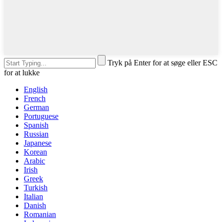
Tryk på Enter for at søge eller ESC
for at lukke
English
French
German
Portuguese
Spanish
Russian
Japanese
Korean
Arabic
Irish
Greek
Turkish
Italian
Danish
Romanian