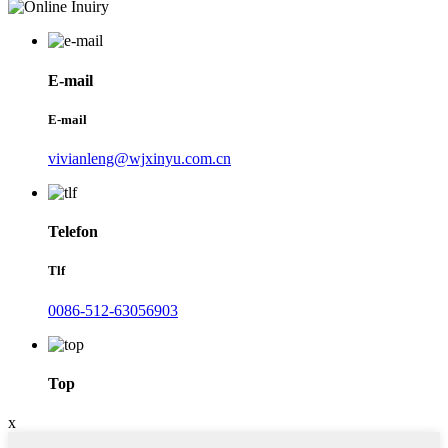
E-mail
E-mail
vivianleng@wjxinyu.com.cn
Telefon
Tlf
0086-512-63056903
Top
x