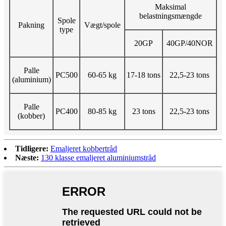
Maksimal
belastningsmængde
Spole
Pakning
Vægt/spole
type
20GP
40GP/40NOR
Palle
PC500
60-65 kg
17-18 tons
22,5-23 tons
(aluminium)
Palle
PC400
80-85 kg
23 tons
22,5-23 tons
(kobber)
Tidligere:
Emaljeret kobbertråd
Næste:
130 klasse emaljeret aluminiumstråd