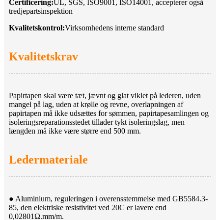
Certificering:
UL, SGS, ISO9001, ISO14001, accepterer også
tredjepartsinspektion
Kvalitetskontrol:
Virksomhedens interne standard
Kvalitetskrav
Papirtapen skal være tæt, jævnt og glat viklet på lederen, uden
mangel på lag, uden at krølle og revne, overlapningen af ​​
papirtapen må ikke udsættes for sømmen, papirtapesamlingen og
isoleringsreparationsstedet tillader tykt isoleringslag, men
længden må ikke være større end 500 mm.
Ledermateriale
● Aluminium, reguleringen i overensstemmelse med GB5584.3-
85, den elektriske resistivitet ved 20C er lavere end
0,02801Ω.mm/m.