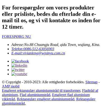
For forespørgsler om vores produkter
eller prisliste, bedes du efterlade din e-
mail til os, og vi vil kontakte os inden for
12 timer.
FORESPØRG NU
Adresse:
No.88 Chuangju Road, qidu Town, wujiang, Kina.
Telefon:
0086-512-63056903
E-mail:
vivianleng@wjxinyu.com.cn
© Copyright - 2010-2023: Alle rettigheder forbeholdes.
Sitemap
-
AMP mobil
Emaljeret rektangulær aluminiumstråd til transformer
,
Fladtråd af
aluminium
,
Flad aluminiumstråd
,
Emaljeret flad aluminium
vikletråd
,
Rektangulær emaljeret aluminiumstråd
,
Rektangulær
aluminiumstråd
,