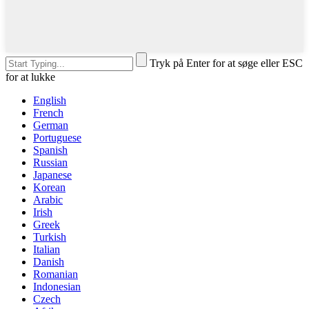
Tryk på Enter for at søge eller ESC
for at lukke
English
French
German
Portuguese
Spanish
Russian
Japanese
Korean
Arabic
Irish
Greek
Turkish
Italian
Danish
Romanian
Indonesian
Czech