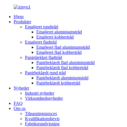
Hjem
Produkter
Emaljeret rundtråd
Emaljeret aluminiumstråd
Emaljeret kobbertråd
Emaljeret fladtråd
Emaljeret flad aluminiumstråd
Emaljeret flad kobbertråd
Papirdækket fladtråd
Papirbeklædt flad aluminiumtråd
Papirbeklædt flad kobbertråd
Papirbeklædt rund tråd
Papirbeklædt aluminiumstråd
Papirbeklædt kobbertråd
Nyheder
Industri nyheder
Virksomhedsnyheder
FAQ
Om os
Tilpasningsproces
Kvalifikationsbevis
Fabriksrundvisning