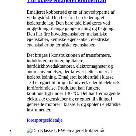
130 klasse emaljeret kobbertråd
Emaljeret kobbertråd er en af ​​hovedtyperne af
viklingstråd. Den består af en leder og et
isolerende lag. Den bare tråd blødgøres ved
udglødning, mange gange maling og bagning.
Den har fire hovedegenskaber: mekaniske
egenskaber, kemiske egenskaber, elektriske
egenskaber og termiske egenskaber.
Det bruges i konstruktionen af ​​transformere,
induktorer, motorer, højttalere,
harddiskhovedaktuatorer, elektromagneter og
andre anvendelser, der kræver tætte spoler af
isoleret ledning. Emaljeret kobbertråd i klasse
130 er egnet til brug i håndværk eller til elektrisk
jordforbindelse. Produktet kan fungere
kontinuerligt under 130 °C. Det har fremragende
elektriske egenskaber og er egnet til vikling i
generelle motorer i klasse B og spoler i elektriske
instrumenter.
forespørgsel
detalje