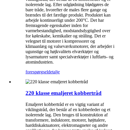
isolerende lag. Efter udglødning blødgøres de
bare tråde, hvorefter de males flere gange og
brændes til det færdige produkt. Produktet kan
arbejde kontinuerligt under 200°C. Det har
fremragende egenskaber inden for
varmebestandighed, modstandsdygtighed over
for køleskabe, kemikalier og stråling. Det er
velegnet til motorer i kompressorer og
klimaanlæg og valseværksmotorer, der arbejder i
ugunstige og højkvalitets elværktøjer og
lysarmaturer samt specialværktøjer i luftfarts- og
atomindustrien.
forespørgsel
detalje
220 klasse emaljeret kobbertråd
Emaljeret kobbertråd er en vigtig variant af
viklingstråd, der består af en kobberleder og et
isolerende lag. Den bruges til konstruktion af
transformere, induktorer, motorer, højttalere,
harddiskaktuatorer, elektromagneter og andre