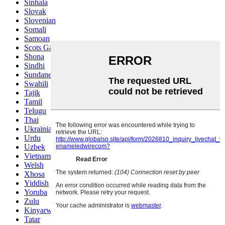
Sinhala
Slovak
Slovenian
Somali
Samoan
Scots Gaelic
Shona
Sindhi
Sundanese
Swahili
Tajik
Tamil
Telugu
Thai
Ukrainian
Urdu
Uzbek
Vietnamese
Welsh
Xhosa
Yiddish
Yoruba
Zulu
Kinyarwanda
Tatar