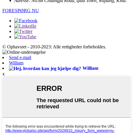
Adresse:
No.88 Chuangju Road, qidu Town, wujiang, Kina.
FORESPØRG NU
© Ophavsret - 2010-2023: Alle rettigheder forbeholdes.
Send e-mail
William
William
x