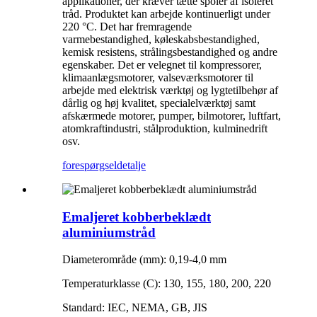
applikationer, der kræver tætte spoler af isoleret
tråd. Produktet kan arbejde kontinuerligt under
220 °C. Det har fremragende
varmebestandighed, køleskabsbestandighed,
kemisk resistens, strålingsbestandighed og andre
egenskaber. Det er velegnet til kompressorer,
klimaanlægsmotorer, valseværksmotorer til
arbejde med elektrisk værktøj og lygtetilbehør af
dårlig og høj kvalitet, specialelværktøj samt
afskærmede motorer, pumper, bilmotorer, luftfart,
atomkraftindustri, stålproduktion, kulminedrift
osv.
forespørgsel
detalje
Emaljeret kobberbeklædt
aluminiumstråd
Diameterområde (mm): 0,19-4,0 mm
Temperaturklasse (C): 130, 155, 180, 200, 220
Standard: IEC, NEMA, GB, JIS