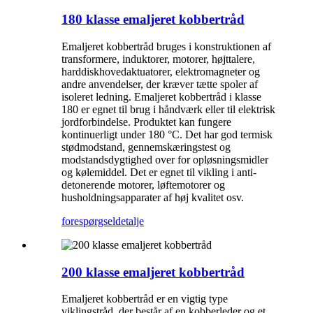
180 klasse emaljeret kobbertråd
Emaljeret kobbertråd bruges i konstruktionen af ​​
transformere, induktorer, motorer, højttalere,
harddiskhovedaktuatorer, elektromagneter og
andre anvendelser, der kræver tætte spoler af
isoleret ledning. Emaljeret kobbertråd i klasse
180 er egnet til brug i håndværk eller til elektrisk
jordforbindelse. Produktet kan fungere
kontinuerligt under 180 °C. Det har god termisk
stødmodstand, gennemskæringstest og
modstandsdygtighed over for opløsningsmidler
og kølemiddel. Det er egnet til vikling i anti-
detonerende motorer, løftemotorer og
husholdningsapparater af høj kvalitet osv.
forespørgsel
detalje
200 klasse emaljeret kobbertråd
Emaljeret kobbertråd er en vigtig type
viklingstråd, der består af en kobberleder og et