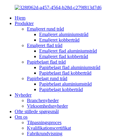
Hjem
Produkter
Emaljeret rund tråd
Emaljeret aluminiumstråd
Emaljeret kobbertråd
Emaljeret flad tråd
Emaljeret flad aluminiumstråd
Emaljeret flad kobbertråd
Papirbelagt flad tråd
Papirbelagt flad aluminiumstråd
Papirbelagt flad kobbertråd
Papirbelagt rund tråd
Papirbelagt aluminiumstråd
Papirbelagt kobbertråd
Nyheder
Branchenyheder
Virksomhedsnyheder
Ofte stillede spørgsmål
Om os
Tilpasningsproces
Kvalifikationscertifikat
Fabrikrundvisning