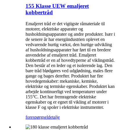
155 Klasse UEW emaljeret
kobbertråd
Emaljeret tråd er det vigtigste råmateriale til
motorer, elektriske apparater og
husholdningsapparater og andre produkter. Især i
de senere år har energiindustrien oplevet en
vedvarende hurtig vækst, den hurtige udvikling
af husholdningsapparater har ført til en bredere
anvendelse af emaljeret tråd. Emaljeret
kobbertråd er en af ​​hovedtyperne af viklingstråd.
Den består af en leder og et isolerende lag. Den
bare tråd blødgøres ved udglødning, males flere
gange og bages derefter. Produktet har fire
hovedegenskaber: mekaniske, kemiske,
elektriske og termiske egenskaber. Produktet kan
arbejde kontinuerligt ved temperaturer under
155°C. Det har fremragende elektriske
egenskaber og er egnet til vikling af motorer i
klasse F og spoler i elektriske instrumenter.
forespørgsel
detalje