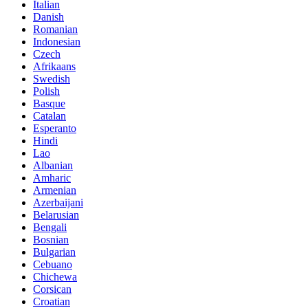
Italian
Danish
Romanian
Indonesian
Czech
Afrikaans
Swedish
Polish
Basque
Catalan
Esperanto
Hindi
Lao
Albanian
Amharic
Armenian
Azerbaijani
Belarusian
Bengali
Bosnian
Bulgarian
Cebuano
Chichewa
Corsican
Croatian