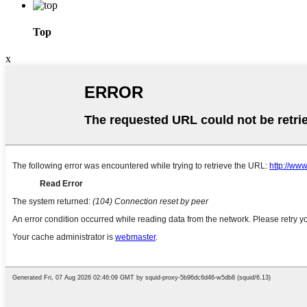
Top
x