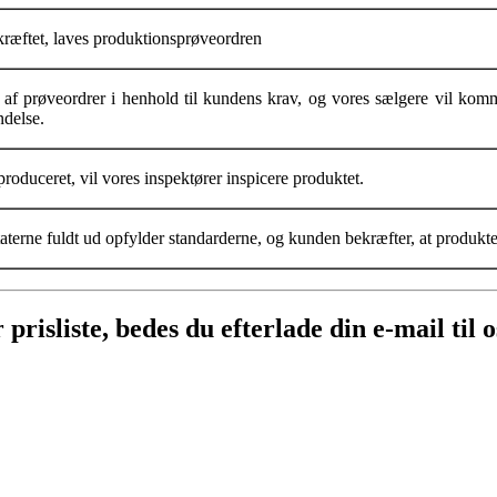
ekræftet, laves produktionsprøveordren
af prøveordrer i henhold til kundens krav, og vores sælgere vil kom
ndelse.
 produceret, vil vores inspektører inspicere produktet.
aterne fuldt ud opfylder standarderne, og kunden bekræfter, at produktet
risliste, bedes du efterlade din e-mail til os