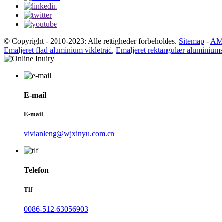
© Copyright - 2010-2023: Alle rettigheder forbeholdes.
Sitemap
-
AM
Emaljeret flad aluminium vikletråd
,
Emaljeret rektangulær aluminiumst
E-mail
E-mail
vivianleng@wjxinyu.com.cn
Telefon
Tlf
0086-512-63056903