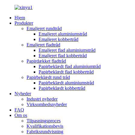
Hjem
Produkter
Emaljeret rundtråd
Emaljeret aluminiumstråd
Emaljeret kobbertråd
Emaljeret fladtråd
Emaljeret flad aluminiumstråd
Emaljeret flad kobbertråd
Papirdækket fladtråd
Papirbeklædt flad aluminiumtråd
Papirbeklædt flad kobbertråd
Papirbeklædt rund tråd
Papirbeklædt aluminiumstråd
Papirbeklædt kobbertråd
Nyheder
Industri nyheder
Virksomhedsnyheder
FAQ
Om os
Tilpasningsproces
Kvalifikationsbevis
Fabriksrundvisning