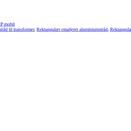
P mobil
råd til transformer
,
Rektangulær emaljeret aluminiumstråd
,
Rektangulæ