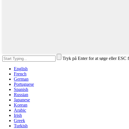
Tryk på Enter for at søge eller ESC f
English
French
German
Portuguese
Spanish
Russian
Japanese
Korean
Arabic
Irish
Greek
Turkish