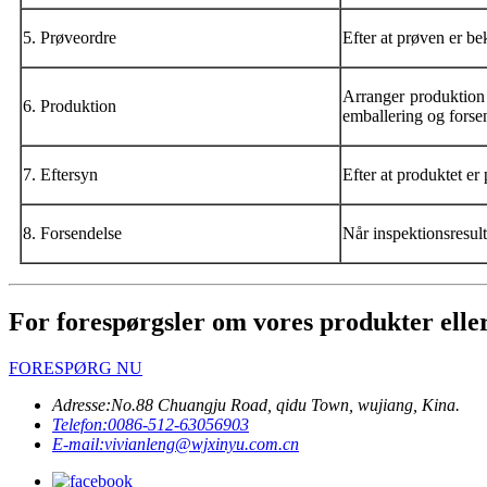
5. Prøveordre
Efter at prøven er b
Arranger produktion 
6. Produktion
emballering og forse
7. Eftersyn
Efter at produktet er
8. Forsendelse
Når inspektionsresult
For forespørgsler om vores produkter eller p
FORESPØRG NU
Adresse:
No.88 Chuangju Road, qidu Town, wujiang, Kina.
Telefon:
0086-512-63056903
E-mail:
vivianleng@wjxinyu.com.cn