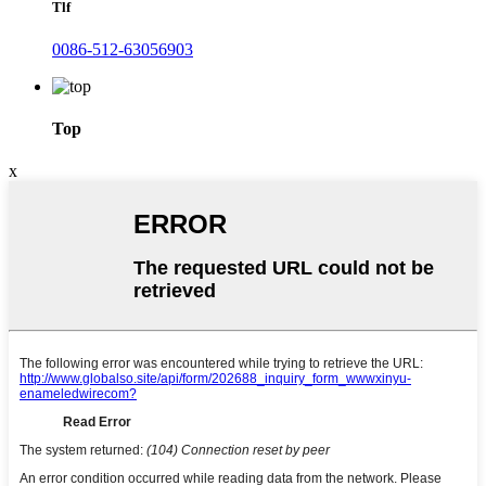
Tlf
0086-512-63056903
Top
x