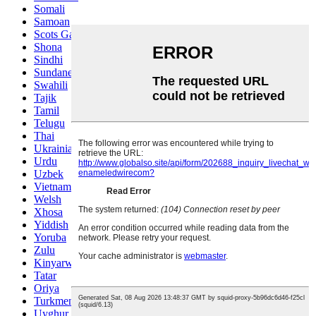
Somali
Samoan
Scots Gaelic
Shona
Sindhi
Sundanese
Swahili
Tajik
Tamil
Telugu
Thai
Ukrainian
Urdu
Uzbek
Vietnamese
Welsh
Xhosa
Yiddish
Yoruba
Zulu
Kinyarwanda
Tatar
Oriya
Turkmen
Uyghur