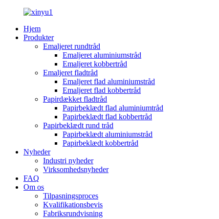
Hjem
Produkter
Emaljeret rundtråd
Emaljeret aluminiumstråd
Emaljeret kobbertråd
Emaljeret fladtråd
Emaljeret flad aluminiumstråd
Emaljeret flad kobbertråd
Papirdækket fladtråd
Papirbeklædt flad aluminiumtråd
Papirbeklædt flad kobbertråd
Papirbeklædt rund tråd
Papirbeklædt aluminiumstråd
Papirbeklædt kobbertråd
Nyheder
Industri nyheder
Virksomhedsnyheder
FAQ
Om os
Tilpasningsproces
Kvalifikationsbevis
Fabriksrundvisning