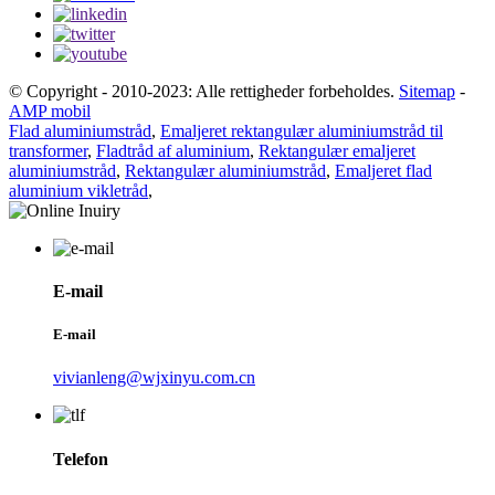
© Copyright - 2010-2023: Alle rettigheder forbeholdes.
Sitemap
-
AMP mobil
Flad aluminiumstråd
,
Emaljeret rektangulær aluminiumstråd til
transformer
,
Fladtråd af aluminium
,
Rektangulær emaljeret
aluminiumstråd
,
Rektangulær aluminiumstråd
,
Emaljeret flad
aluminium vikletråd
,
E-mail
E-mail
vivianleng@wjxinyu.com.cn
Telefon