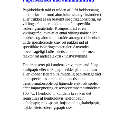
Papirbeklædt tråd er tråden af ​​iltfri kobberstang
eller elektriker rund aluminiumsstang ekstruderet
eller trukket af en bestemt specifikationsform, og
viklingstråden er pakket ind af et specifikt
isoleringsmateriale. Komposittråd er en
viklingstråd lavet af et antal viklingstråde eller
kobber- og aluminiumstråde arrangeret i henhold
til de specificerede krav og pakket ind af
specifikke isoleringsmaterialer. Anvendes
hovedsageligt i olie - nedsænket transformer,
reaktor og andet elektrisk udstyrsvikling.
Det er baseret på kundens krav, mere end 3 lag
kraftpapir eller miki papir viklet på aluminium
eller kobber lederen. Almindelig papirbelagt tråd
er et specielt materiale til olienedsænket
transformatorspole og lignende elektrisk spole,
efter imprægnering er servicetemperaturindekset
105 ℃. I henhold til kundens krav kan det
fremstilles af henholdsvis telefonpapir,
kabelpapir, miki-papir, højspændingskabelpapir,
højdensitetsisoleringspapir osv.