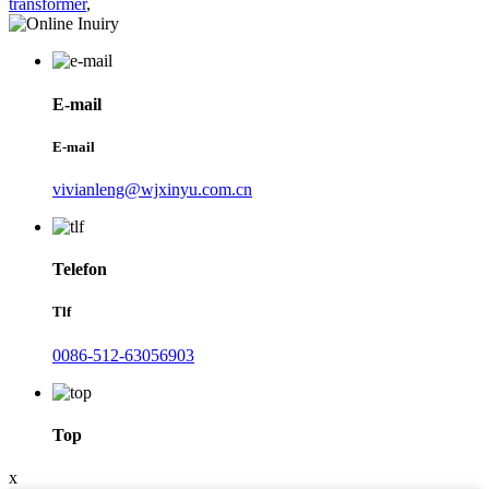
transformer
,
E-mail
E-mail
vivianleng@wjxinyu.com.cn
Telefon
Tlf
0086-512-63056903
Top
x