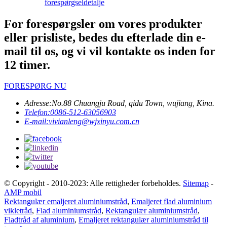
forespørgsel
detalje
For forespørgsler om vores produkter
eller prisliste, bedes du efterlade din e-
mail til os, og vi vil kontakte os inden for
12 timer.
FORESPØRG NU
Adresse:
No.88 Chuangju Road, qidu Town, wujiang, Kina.
Telefon:
0086-512-63056903
E-mail:
vivianleng@wjxinyu.com.cn
© Copyright - 2010-2023: Alle rettigheder forbeholdes.
Sitemap
-
AMP mobil
Rektangulær emaljeret aluminiumstråd
,
Emaljeret flad aluminium
vikletråd
,
Flad aluminiumstråd
,
Rektangulær aluminiumstråd
,
Fladtråd af aluminium
,
Emaljeret rektangulær aluminiumstråd til