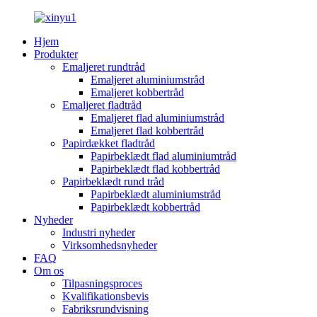
Hjem
Produkter
Emaljeret rundtråd
Emaljeret aluminiumstråd
Emaljeret kobbertråd
Emaljeret fladtråd
Emaljeret flad aluminiumstråd
Emaljeret flad kobbertråd
Papirdækket fladtråd
Papirbeklædt flad aluminiumtråd
Papirbeklædt flad kobbertråd
Papirbeklædt rund tråd
Papirbeklædt aluminiumstråd
Papirbeklædt kobbertråd
Nyheder
Industri nyheder
Virksomhedsnyheder
FAQ
Om os
Tilpasningsproces
Kvalifikationsbevis
Fabriksrundvisning