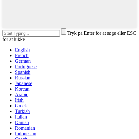
Tryk på Enter for at søge eller ESC
for at lukke
English
French
German
Portuguese
Spanish
Russian
Japanese
Korean
Arabic
Irish
Greek
Turkish
Italian
Danish
Romanian
Indonesian