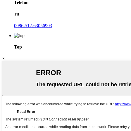
Telefon
Tlf
0086-512-63056903
Top
x