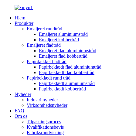
Hjem
Produkter
Emaljeret rundtråd
Emaljeret aluminiumstråd
Emaljeret kobbertråd
Emaljeret fladtråd
Emaljeret flad aluminiumstråd
Emaljeret flad kobbertråd
Papirdækket fladtråd
Papirbeklædt flad aluminiumtråd
Papirbeklædt flad kobbertråd
Papirbeklædt rund tråd
Papirbeklædt aluminiumstråd
Papirbeklædt kobbertråd
Nyheder
Industri nyheder
Virksomhedsnyheder
FAQ
Om os
Tilpasningsproces
Kvalifikationsbevis
Fabriksrundvisning