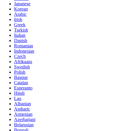
Japanese
Korean
Arabic
Irish
Greek
Turkish
Italian
Danish
Romanian
Indonesian
Czech
Afrikaans
Swedish
Polish
Basque
Catalan
Esperanto
Hindi
Lao
Albanian
Amharic
Armenian
Azerbaijani
Belarusian
Bengali