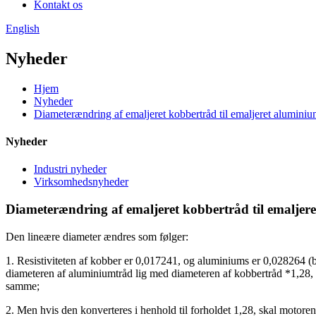
Kontakt os
English
Nyheder
Hjem
Nyheder
Diameterændring af emaljeret kobbertråd til emaljeret aluminiu
Nyheder
Industri nyheder
Virksomhedsnyheder
Diameterændring af emaljeret kobbertråd til emaljer
Den lineære diameter ændres som følger:
1. Resistiviteten af ​​kobber er 0,017241, og aluminiums er 0,028264 (
diameteren af ​​aluminiumtråd lig med diameteren af ​​kobbertråd *1,2
samme;
2. Men hvis den konverteres i henhold til forholdet 1,28, skal motoren