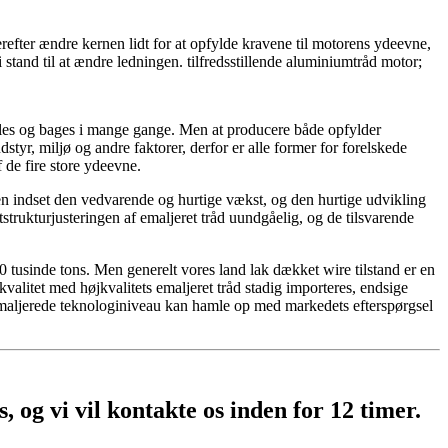
efter ændre kernen lidt for at opfylde kravene til motorens ydeevne,
stand til at ændre ledningen. tilfredsstillende aluminiumtråd motor;
ales og bages i mange gange. Men at producere både opfylder
dstyr, miljø og andre faktorer, derfor er alle former for forelskede
 de fire store ydeevne.
trien indset den vedvarende og hurtige vækst, og den hurtige udvikling
tstrukturjusteringen af ​​emaljeret tråd uundgåelig, og de tilsvarende
00 tusinde tons. Men generelt vores land lak dækket wire tilstand er en
 kvalitet med højkvalitets emaljeret tråd stadig importeres, endsige
 emaljerede teknologiniveau kan hamle op med markedets efterspørgsel
, og vi vil kontakte os inden for 12 timer.