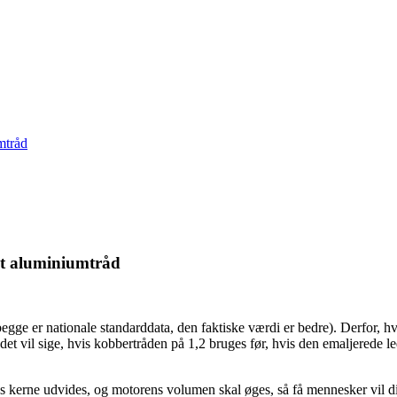
mtråd
et aluminiumtråd
begge er nationale standarddata, den faktiske værdi er bedre). Derfor, h
8, det vil sige, hvis kobbertråden på 1,2 bruges før, hvis den emaljere
s kerne udvides, og motorens volumen skal øges, så få mennesker vil dir