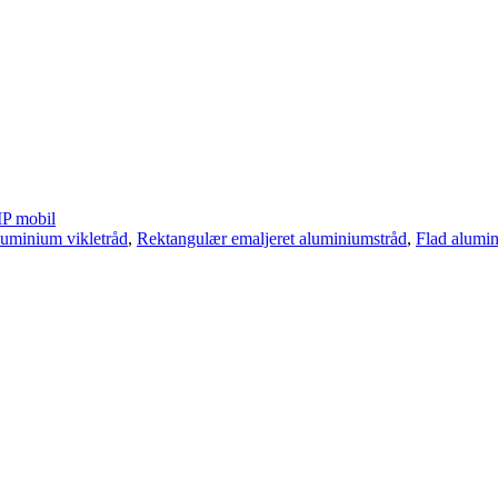
P mobil
luminium vikletråd
,
Rektangulær emaljeret aluminiumstråd
,
Flad alumi