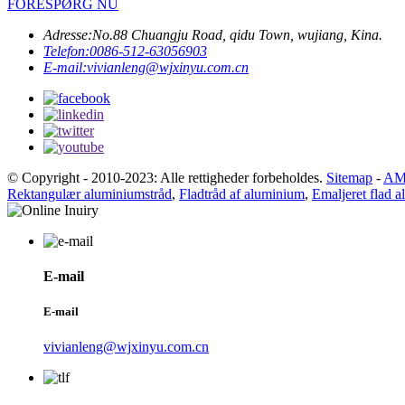
FORESPØRG NU
Adresse:
No.88 Chuangju Road, qidu Town, wujiang, Kina.
Telefon:
0086-512-63056903
E-mail:
vivianleng@wjxinyu.com.cn
© Copyright - 2010-2023: Alle rettigheder forbeholdes.
Sitemap
-
AM
Rektangulær aluminiumstråd
,
Fladtråd af aluminium
,
Emaljeret flad a
E-mail
E-mail
vivianleng@wjxinyu.com.cn