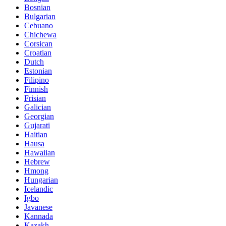
Bosnian
Bulgarian
Cebuano
Chichewa
Corsican
Croatian
Dutch
Estonian
Filipino
Finnish
Frisian
Galician
Georgian
Gujarati
Haitian
Hausa
Hawaiian
Hebrew
Hmong
Hungarian
Icelandic
Igbo
Javanese
Kannada
Kazakh