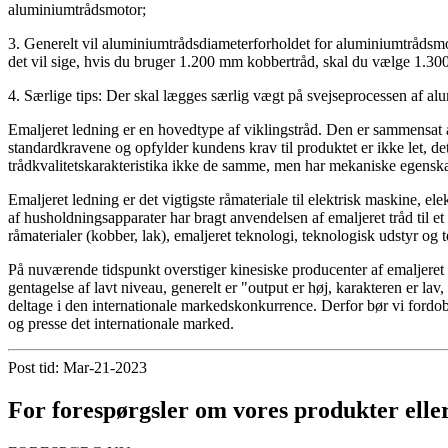
aluminiumtrådsmotor;
3. Generelt vil aluminiumtrådsdiameterforholdet for aluminiumtrådsmot
det vil sige, hvis du bruger 1.200 mm kobbertråd, skal du vælge 1.300 
4. Særlige tips: Der skal lægges særlig vægt på svejseprocessen af ​​a
Emaljeret ledning er en hovedtype af viklingstråd. Den er sammensat
standardkravene og opfylder kundens krav til produktet er ikke let, det 
trådkvalitetskarakteristika ikke de samme, men har mekaniske egenska
Emaljeret ledning er det vigtigste råmateriale til elektrisk maskine, e
af husholdningsapparater har bragt anvendelsen af ​​emaljeret tråd til et 
råmaterialer (kobber, lak), emaljeret teknologi, teknologisk udstyr og t
På nuværende tidspunkt overstiger kinesiske producenter af emaljeret t
gentagelse af lavt niveau, generelt er "output er høj, karakteren er lav
deltage i den internationale markedskonkurrence. Derfor bør vi fordo
og presse det internationale marked.
Post tid: Mar-21-2023
For forespørgsler om vores produkter eller p