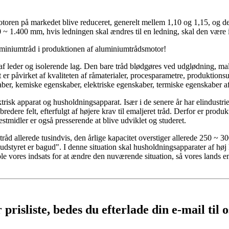
oren på markedet blive reduceret, generelt mellem 1,10 og 1,15, og der
~ 1.400 mm, hvis ledningen skal ændres til en ledning, skal den være i 
luminiumtråd i produktionen af ​​aluminiumtrådsmotor!
 af leder og isolerende lag. Den bare tråd blødgøres ved udglødning, m
er påvirket af kvaliteten af ​​råmaterialer, procesparametre, produktionsu
ber, kemiske egenskaber, elektriske egenskaber, termiske egenskaber af
lektrisk apparat og husholdningsapparat. Især i de senere år har elindus
bredere felt, efterfulgt af højere krav til emaljeret tråd. Derfor er produk
estmidler er også presserende at blive udviklet og studeret.
råd allerede tusindvis, den årlige kapacitet overstiger allerede 250 ~ 3
, udstyret er bagud". I denne situation skal husholdningsapparater af høj
ble vores indsats for at ændre den nuværende situation, så vores lands
risliste, bedes du efterlade din e-mail til os