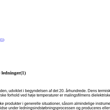
(1)
 ledninger(1)
verden, udviklet i begyndelsen af ​​det 20. århundrede. Dens ter
 forhold ved høje temperaturer er malingsfilmens dielektriske 
riske produkter i generelle situationer, såsom almindelige instru
 at ridse under ledningsindstøbningsprocessen og produceres eller