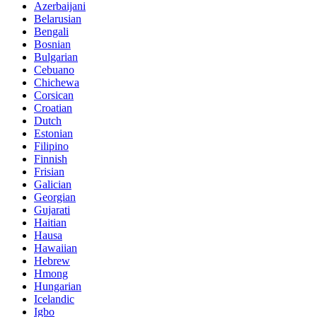
Azerbaijani
Belarusian
Bengali
Bosnian
Bulgarian
Cebuano
Chichewa
Corsican
Croatian
Dutch
Estonian
Filipino
Finnish
Frisian
Galician
Georgian
Gujarati
Haitian
Hausa
Hawaiian
Hebrew
Hmong
Hungarian
Icelandic
Igbo