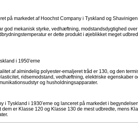
ceret på markedet af Hoochst Company i Tyskland og Shavinige
 har god mekanisk styrke, vedhæftning, modstandsdygtighed ove
brydningstemperatur er dette produkt i øjeblikket meget udbredt 
yskland i 1950'erne
itet af almindelig polyester-emaljeret tråd er 130, og den termis
elasticitet, ridsemodstand, vedhæftning, elektriske egenskaber
ommunikationsudstyr og husholdningsapparater.
i Tyskland i 1930'erne og lanceret på markedet i begyndelsen af 
 dem er Klasse 120 og Klasse 130 de mest udbredte, mens Klass
ater.