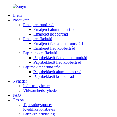
Hjem
Produkter
Emaljeret rundtråd
Emaljeret aluminiumstråd
Emaljeret kobbertråd
Emaljeret fladtråd
Emaljeret flad aluminiumstråd
Emaljeret flad kobbertråd
Papirdækket fladtråd
Papirbeklædt flad aluminiumtråd
Papirbeklædt flad kobbertråd
Papirbeklædt rund tråd
Papirbeklædt aluminiumstråd
Papirbeklædt kobbertråd
Nyheder
Industri nyheder
Virksomhedsnyheder
FAQ
Om os
Tilpasningsproces
Kvalifikationsbevis
Fabriksrundvisning