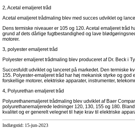
2, Acetal emaljeret tråd
Acetal emaljeret trådmaling blev med succes udviklet og lan
Dens termiske niveauer er 105 og 120. Acetal emaljeret tråd
grund af dets dårlige fugtbestandighed og lave blødgøringsned
motorer.
3, polyester emaljeret tråd
Polyester emaljeret trådmaling blev produceret af Dr. Beck i T
Succesfuldt udviklet og lanceret på markedet. Den termiske kval
155. Polyester-emaljeret tråd har høj mekanisk styrke og god 
forskellige motorer, elektriske apparater, instrumenter, telek
4, Polyurethan emaljeret tråd
Polyurethanemaljeret trådmaling blev udviklet af Baer Company 
polyurethanemaljerede ledninger 120, 130, 155 og 180. Blandt
kvalitet og er generelt velegnet til høje krav til elektriske appar
Indlægstid: 15-jun-2023