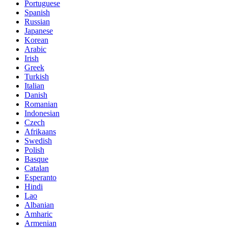
Portuguese
Spanish
Russian
Japanese
Korean
Arabic
Irish
Greek
Turkish
Italian
Danish
Romanian
Indonesian
Czech
Afrikaans
Swedish
Polish
Basque
Catalan
Esperanto
Hindi
Lao
Albanian
Amharic
Armenian