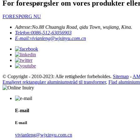
For forespørgsler om vores produkter eller p
FORESPØRG NU
Adresse:
No.88 Chuangju Road, qidu Town, wujiang, Kina.
Telefon:
0086-512-63056903
E-mail:
vivianleng@wjxinyu.com.cn
© Copyright - 2010-2023: Alle rettigheder forbeholdes.
Sitemap
-
AM
Emaljeret rektangulær aluminiumstråd til transformer
,
Flad aluminium
E-mail
E-mail
vivianleng@wjxinyu.com.cn