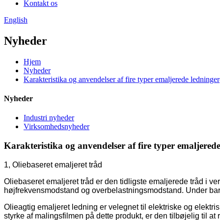
Kontakt os
English
Nyheder
Hjem
Nyheder
Karakteristika og anvendelser af fire typer emaljerede ledninger
Nyheder
Industri nyheder
Virksomhedsnyheder
Karakteristika og anvendelser af fire typer emaljerede
1, Oliebaseret emaljeret tråd
Oliebaseret emaljeret tråd er den tidligste emaljerede tråd i 
højfrekvensmodstand og overbelastningsmodstand. Under barske
Olieagtig emaljeret ledning er velegnet til elektriske og elekt
styrke af malingsfilmen på dette produkt, er den tilbøjelig til