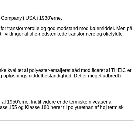
n Company i USA i 1930'erne.
r for transformerolie og god modstand mod kølemiddel. Men på
i viklinger af olie-nedsænkede transformere og oliefyldte
ke kvalitet af polyester-emaljeret tråd modificeret af THEIC er
 og opløsningsmiddelbestandighed. Det er meget udbredt i
​​1950'erne. Indtil videre er de termiske niveauer af
e 155 og Klasse 180 hører til polyurethan af høj termisk