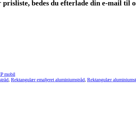
risliste, bedes du efterlade din e-mail til os
P mobil
stråd
,
Rektangulær emaljeret aluminiumstråd
,
Rektangulær aluminiumst