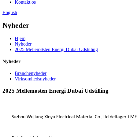
Kontakt os
English
Nyheder
Hjem
Nyheder
2025 Mellemøsten Energi Dubai Udstilling
Nyheder
Branchenyheder
Virksomhedsnyheder
2025 Mellemøsten Energi Dubai Udstilling
Suzhou Wujiang Xinyu Electrical Material Co.,Ltd deltager i MEE