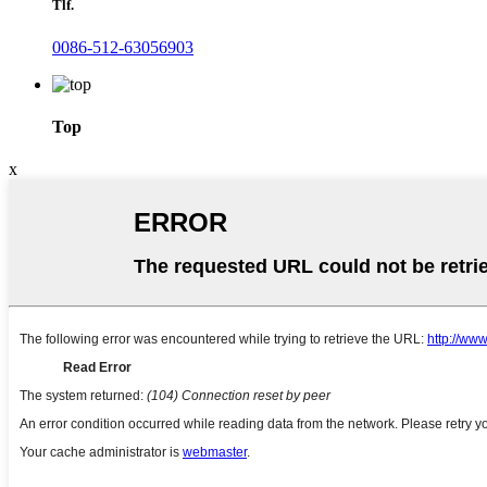
Tlf.
0086-512-63056903
Top
x