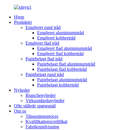
Hjem
Produkter
Emaljeret rund tråd
Emaljeret aluminiumstråd
Emaljeret kobbertråd
Emaljeret flad tråd
Emaljeret flad aluminiumstråd
Emaljeret flad kobbertråd
Papirbelagt flad tråd
Papirbelagt flad aluminiumstråd
Papirbelagt flad kobbertråd
Papirbelagt rund tråd
Papirbelagt aluminiumstråd
Papirbelagt kobbertråd
Nyheder
Branchenyheder
Virksomhedsnyheder
Ofte stillede spørgsmål
Om os
Tilpasningsproces
Kvalifikationscertifikat
Fabrikrundvisning