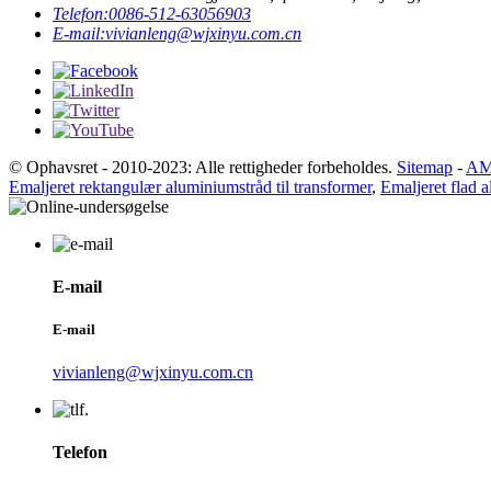
Telefon:
0086-512-63056903
E-mail:
vivianleng@wjxinyu.com.cn
© Ophavsret - 2010-2023: Alle rettigheder forbeholdes.
Sitemap
-
AM
Emaljeret rektangulær aluminiumstråd til transformer
,
Emaljeret flad 
E-mail
E-mail
vivianleng@wjxinyu.com.cn
Telefon