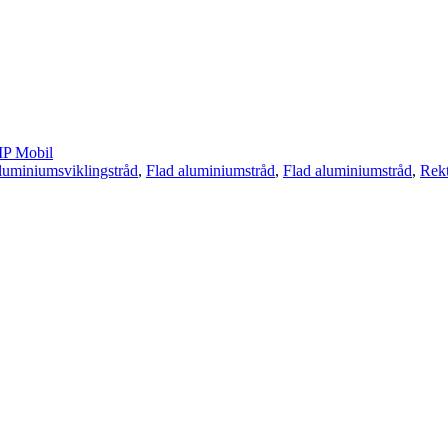
P Mobil
aluminiumsviklingstråd
,
Flad aluminiumstråd
,
Flad aluminiumstråd
,
Rekt